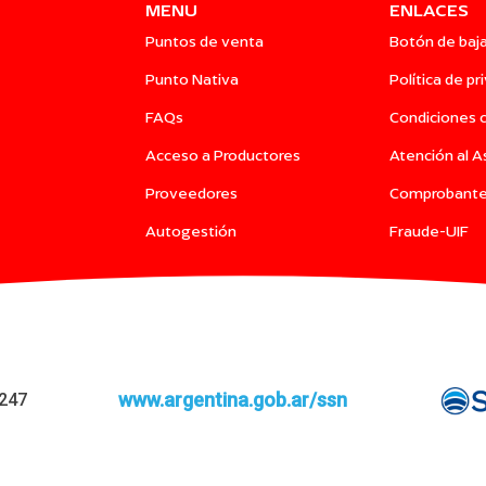
MENU
ENLACES
Puntos de venta
Botón de baj
Punto Nativa
Política de pr
FAQs
Condiciones 
Acceso a Productores
Atención al 
Proveedores
Comprobant
Autogestión
Fraude-UIF
www.argentina.gob.ar/ssn
0247