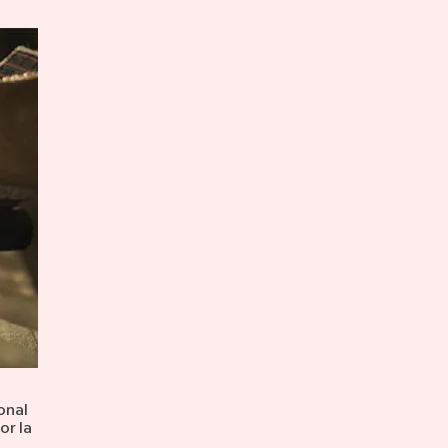
onal
or la