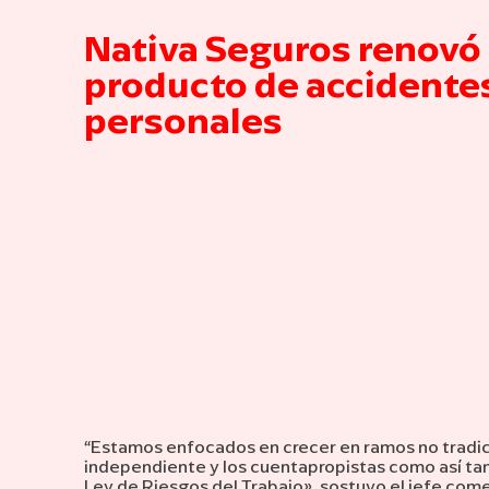
Nativa Seguros renovó
producto de accidente
personales
“Estamos enfocados en crecer en ramos no tradici
independiente y los cuentapropistas como así ta
Ley de Riesgos del Trabajo», sostuvo el jefe com