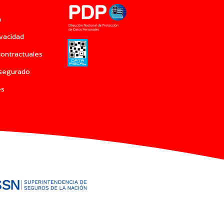
a
ivacidad
contractuales
Asegurado
es