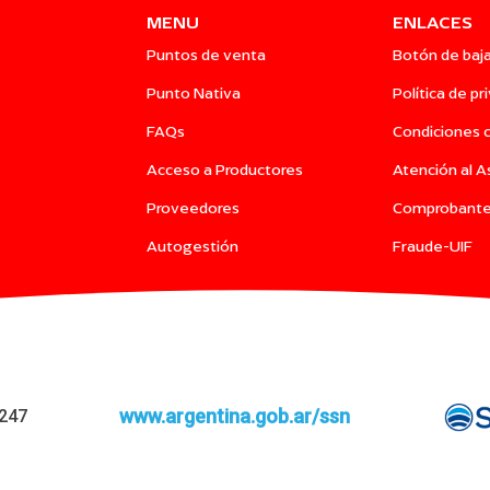
MENU
ENLACES
Puntos de venta
Botón de baj
Punto Nativa
Política de pr
FAQs
Condiciones 
Acceso a Productores
Atención al 
Proveedores
Comprobant
Autogestión
Fraude-UIF
www.argentina.gob.ar/ssn
0247