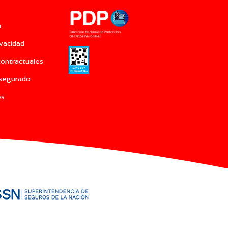
a
ivacidad
contractuales
Asegurado
es